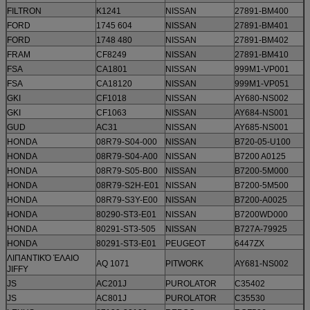
FILTRON
K1241
NISSAN
27891-BM400
FORD
1745 604
NISSAN
27891-BM401
FORD
1748 480
NISSAN
27891-BM402
FRAM
CF8249
NISSAN
27891-BM410
FSA
CA1801
NISSAN
999M1-VP001
FSA
CA18120
NISSAN
999M1-VP051
GKI
CF1018
NISSAN
AY680-NS002
GKI
CF1063
NISSAN
AY684-NS001
GUD
AC31
NISSAN
AY685-NS001
HONDA
08R79-S04-000
NISSAN
B720-05-U100
HONDA
08R79-S04-A00
NISSAN
B7200 A0125
HONDA
08R79-S05-B00
NISSAN
B7200-5M000
HONDA
08R79-S2H-E01
NISSAN
B7200-5M500
HONDA
08R79-S3Y-E00
NISSAN
B7200-A0025
HONDA
80290-ST3-E01
NISSAN
B7200WD000
HONDA
80291-ST3-505
NISSAN
B727A-79925
HONDA
80291-ST3-E01
PEUGEOT
6447ZX
ΛΙΠΑΝΤΙΚΌ ΈΛΑΙΟ
AQ 1071
PITWORK
AY681-NS002
JIFFY
JS
AC201J
PUROLATOR
C35402
JS
AC801J
PUROLATOR
C35530