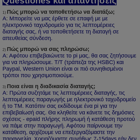
Questiones και απαντήσεις
Πώς μπορώ να τοποθετήσω να διατάξω;
1)
Α
:
Μπορείτε να μας έρθετε σε επαφή με με
ηλεκτρονικό ταχυδρομείο για τις λεπτομέρειες
διαταγής σας, ή να τοποθετήσετε τη διαταγή σε
απευθείας σύνδεση.
Πώς μπορώ να σας πληρώσω;
2)
Α
:
Αφότου επιβεβαιώνετε το pi μας, θα σας ζητήσουμε
για να πληρώσουμε. T/T (τράπεζα της HSBC) και
Paypal, Western Union είναι οι πιό συνηθισμένοι
τρόποι που χρησιμοποιούμε.
Ποια είναι η διαδικασία διαταγής;
3)
Α
:
Πρώτα συζητάμε τις λεπτομέρειες διαταγής, τις
λεπτομέρειες παραγωγής με ηλεκτρονικό ταχυδρομείο
ή το TM. Κατόπιν σας εκδίδουμε ένα pi για την
επιβεβαίωσή σας. Θα κληθείτε να κάνετε τις δημόσιες
σχέσεις - epaid πλήρης πληρωμή ή κατάθεση προτού
να πάμε στην παραγωγή. Αφότου παίρνουμε την
κατάθεση, αρχίζουμε να επεξεργαζόμαστε την
παραγγελία. Χρειαζόμαστε συνήθως 7-15days εάν δεν