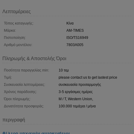
Λεπτομέρειες
Τόπος καταγωγής:
Κίνα
Μάρκα:
AM-TIMES
Πιστοποίηση:
ISO/TS16949
Αριθμό μοντέλου:
7803A005
Πληρωμής & Αποστολής Όροι
Ποσότητα παραγγελίας min:
10 τεμ
Τιμή:
please contact us to get lastest price
Συσκευασία λεπτομέρειες:
συσκευασία προσαρμογής
Χρόνος παράδοσης:
3-5 εργάσιμες ημέρες
Όροι πληρωμής:
Μ / Τ, Western Union,
Δυνατότητα προσφοράς:
100.000 τεμάχια / μήνα
περιγραφή
Φίλτρο μηχανών αυτοκινήτων