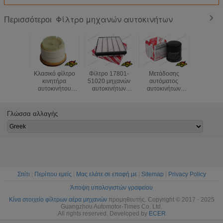
Φίλτρο μηχανών αυτοκινήτων
Περισσότεροι
Κλασικό φίλτρο
Φίλτρο 17801-
Μετάδοσης
Φίλτρο
κινητήρα
51020 μηχανών
αυτόματος
γεννητριών
αυτοκινήτου
αυτοκινήτων
αυτοκινήτων
17801-17
23390-0L041
ταχύπλοων
μηχανών αριθμός
το ταχ
233900L010
σκαφών VDJ200
μερών φίλτρων
σκάφος 
Φίλτρα
εδάφους της
πετρελαίου
LX470 ε
Γλώσσα αλλαγής
αυτοκινήτων
Toyota υψηλής
φίλτρων αρχικός
της To
καυσίμου για την
αποδοτικότητας
90915-YZZE1 για
Toyota Hilux
τη Toyota
Lexus
Σπίτι
|
Περίπου εμείς
|
Μας ελάτε σε επαφή με
|
Sitemap
|
Privacy Policy
Άποψη υπολογιστών γραφείου
Κίνα στοιχείο φίλτρων αέρα μηχανών
προμηθευτής. Copyright © 2017 - 2025
Guangzhou Automotor-Times Co. Ltd.
All rights reserved. Developed by
ECER