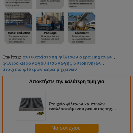
αντικατάσταση φίλτρων αέρα μηχανών
Ετικέττες:
,
φίλτρο αεραγωγού εισαγωγής αυτοκινήτων
,
στοιχείο φίλτρων αέρα μηχανών
Αποκτήστε την καλύτερη τιμή για
Στοιχείο φίλτρων καμπινών
εναλλασσόμενου ρεύματος της
Mitsubishi 7803A005 7803A043
CUK2141 CUK21411
Να συνεχίσει