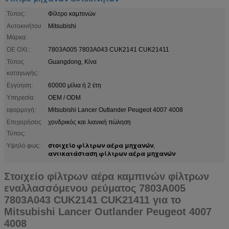
Τύπος:
Φίλτρο καμπινών
Αυτοκινήτου
Mitsubishi
Μάρκα:
OE ΟΧΙ.:
7803A005 7803A043 CUK2141 CUK21411
Τόπος
Guangdong, Κίνα
καταγωγής:
Εγγύηση:
60000 μίλια ή 2 έτη
Υπηρεσία:
OEM / ODM
εφαρμογή:
Mitsubishi Lancer Outlander Peugeot 4007 4008
Επιχειρήσεις
χονδρικός και λιανική πώληση
Τύπος:
στοιχείο φίλτρων αέρα μηχανών
Υψηλό φως:
,
αντικατάσταση φίλτρων αέρα μηχανών
Στοιχείο φίλτρων αέρα καμπινών φίλτρων
εναλλασσόμενου ρεύματος 7803A005
7803A043 CUK2141 CUK21411 για το
Mitsubishi Lancer Outlander Peugeot 4007
4008