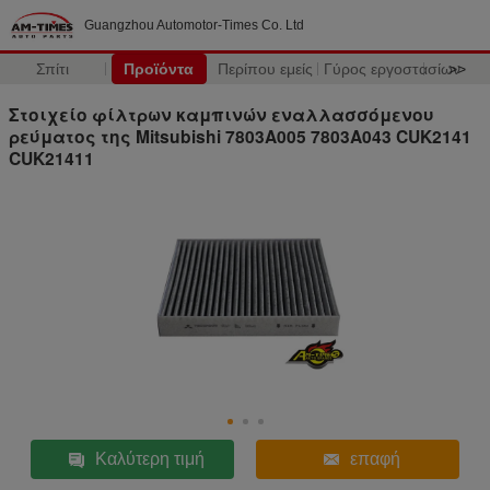
Guangzhou Automotor-Times Co. Ltd
Σπίτι
Προϊόντα
Περίπου εμείς
Γύρος εργοστασίων
>>
Στοιχείο φίλτρων καμπινών εναλλασσόμενου
ρεύματος της Mitsubishi 7803A005 7803A043 CUK2141
CUK21411
Καλύτερη τιμή
επαφή