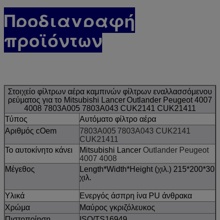
Προδιαγραφή
προϊόντων
Στοιχείο φίλτρων αέρα καμπινών φίλτρων εναλλασσόμενου
ρεύματος για το Mitsubishi Lancer
Outlander Peugeot 4007
4008
7803A005
7803A043 CUK2141 CUK21411
Τύπος
Αυτόματο φίλτρο αέρα
Αριθμός cOem
7803A005
7803A043 CUK2141
CUK21411
Το αυτοκίνητο κάνει
Mitsubishi Lancer
Outlander Peugeot
4007 4008
Μέγεθος
Length*Width*Height (χιλ.) 215*200*30
χιλ.
Υλικά
Ενεργός άσπρη ίνα PU άνθρακα
Χρώμα
Μαύρος γκριζόλευκος
Πιστοποίηση
ISO/TS16949