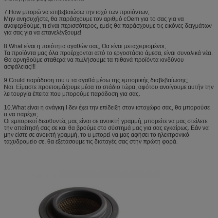
7.How μπορώ να επιβεβαιώσω την ισχύ των προϊόντων;
Μην ανησυχήστε, θα παράσχουμε τον αριθμό cOem για το σας για να
αναφερθούμε, τι είναι περισσότερος, εμείς θα παράσχουμε τις εικόνες δειγμάτων
για σας για να επανελέγξουμε!
8.What είναι η ποιότητα αγαθών σας; Θα είναι μεταχειρισμένοι;
Τα προϊόντα μας όλα προέρχονται από το εργοστάσιο άμεσα, είναι συνολικά νέα.
Θα αρνηθούμε σταθερά να πωλήσουμε τα πιθανά προϊόντα κινδύνου
ασφάλειας!!!
9.Could παράδοση του u τα αγαθά μέσω της εμπορικής διαβεβαίωσης;
Ναι. Είμαστε προετοιμάζουμε μέσα το στάδιο τώρα, αφότου ανοίγουμε αυτήν την
λειτουργία έπειτα που μπορούμε παράδοση για σας.
10.What είναι η ανάγκη Ι δεν έχει την επίδειξη στον ιστοχώρο σας, θα μπορούσε
u να παρέχει;
Οι εμπορικοί διευθυντές μας είναι σε ανοικτή γραμμή, μπορείτε να μας στείλετε
την απαίτησή σας σε και θα βρούμε στο σύστημά μας για σας εγκαίρως. Εάν να
μην είστε σε ανοικτή γραμμή, το u μπορεί να μας αφήσει το ηλεκτρονικό
ταχυδρομείο σε, θα εξετάσουμε τις διαταγές σας στην πρώτη φορά.