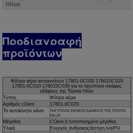
Hilux
Προδιαγραφή
προϊόντων
Φίλτρο αέρα αυτοκινήτων 17801-0C020 178010C020
17801-0C010 178010C030 για το ταχύπλοο σκάφος
εδάφους της Toyota Hilux
Τύπος
Φίλτρο αέρα
Αριθμός cOem
17801-0C020
Το αυτοκίνητο κάνει
ΤΑΧΎΠΛΟΟ ΣΚΆΦΟΣ ΕΔΆΦΟΥΣ ΤΗΣ TOYOTA
HILUX
Μέγεθος
COem ή τυποποιημένο μέγεθος
Υλικά
Ενεργός άνθρακας/άσπρη ίνα/PU