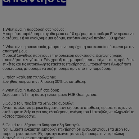
1.What είναι η παράδοσή σας χρόνος;
Μπορούμε παράδοση τα αγαθά μέσα σε 10 ημέρες στο απόθεμα Εάν πρέπει να
διατάξουμε ή να ανοίξουμε μια φόρμα, κατόπιν διαρκεί περίπου 30 ημέρες.
2.What είναι η συσκευασία, μπορεί u να παρέχει τη συσκευασία σύμφωνα με την
απαίτησή μου;
Φυσικά! Συνήθως παρέχουμε την ουδέτερη συσκευασία εξαγωγής χωρίς
οποιοδήποτε λογότυπο. Εάν χρειάζεστε, μπορούμε να παρέχουμε τις πρόσθετες
ετικέτες και τις αυτοκόλλητες ετικέττες επιχείρησης. Οποιαδήποτε άλληδήποτε
συσκευασία, μπορούμε να συζητήσουμε πριν από την παράδοση.
3. πόση κατάθεση πληρώνω για;
Συνήθως παίρνει την πληρωμή 30% ως κατάθεση.
4.What είναι η πληρωμή σας όροι;
Δεχόμαστε T/T ή τη δυτική ένωση μέσω FOB Guangzhou.
5.Could το u παρέχει τα δείγματα αμοιβών;
Αγαπητέ φίλε, για μερικά δείγματα, εάν έχουμε το απόθεμα, είμαστε ευτυχείς να
στείλουμε το δείγμα για σας ελεύθερους, ανάγκη του U ακριβώς να πληρωθεί το
κόστος παράδοσης.
6.Could το u δέχεται τα διάφορα είδη διαταγών;
Ναι. Είμαστε εύκαμπτη εμπορική επιχείρηση ότι ενσωματώνουμε τα μέρη του
πόρου εργοστασίων. Έχουμε την ικανότητα να εξετάσουμε την περίπλοκη
διαταγή, pls μας εμπιστευθείτε!