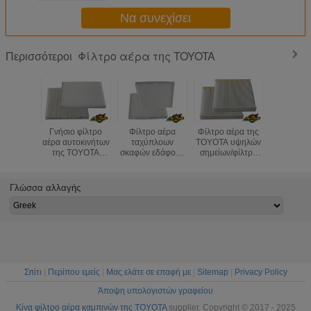
Να συνεχίσει
Φίλτρο αέρα της TOYOTA
Περισσότεροι
Γνήσιο φίλτρο
Φίλτρο αέρα
Φίλτρο αέρα της
87139-
αέρα αυτοκινήτων
ταχύπλοων
TOYOTA υψηλών
ισχυρή μη
της TOYOTA
σκαφών εδάφους
σημείων/φίλτρο
σταθερ
87139-YZZ07
της Toyota
αέρα καμπινών για
φίλτρων
87139YZZ07
υψηλής επίδοσης
τη Toyota Camry
καμπινώ
88568-02030
87139-YZZ05
87139-YZZ16
Toyota Co
Γλώσσα αλλαγής
88568-12020
87139-47010-83
8713930040
φορμαλ
8856802030PP
87139-28010
87139YZZ08
ελεύθ
88508-20120
Σπίτι
|
Περίπου εμείς
|
Μας ελάτε σε επαφή με
|
Sitemap
|
Privacy Policy
Άποψη υπολογιστών γραφείου
Κίνα φίλτρο αέρα καμπινών της TOYOTA
supplier. Copyright © 2017 - 2025