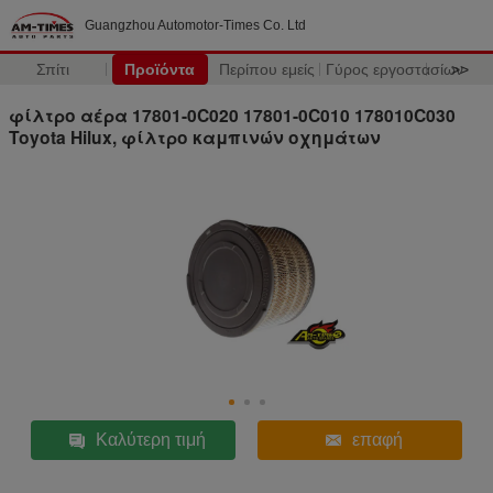
Guangzhou Automotor-Times Co. Ltd
Σπίτι
Προϊόντα
Περίπου εμείς
Γύρος εργοστασίων
>>
φίλτρο αέρα 17801-0C020 17801-0C010 178010C030
Toyota Hilux, φίλτρο καμπινών οχημάτων
Καλύτερη τιμή
επαφή