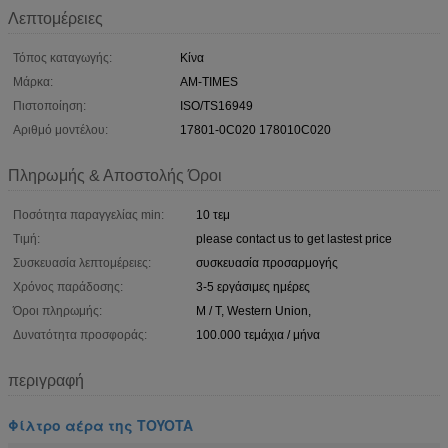
Λεπτομέρειες
Τόπος καταγωγής:
Κίνα
Μάρκα:
AM-TIMES
Πιστοποίηση:
ISO/TS16949
Αριθμό μοντέλου:
17801-0C020 178010C020
Πληρωμής & Αποστολής Όροι
Ποσότητα παραγγελίας min:
10 τεμ
Τιμή:
please contact us to get lastest price
Συσκευασία λεπτομέρειες:
συσκευασία προσαρμογής
Χρόνος παράδοσης:
3-5 εργάσιμες ημέρες
Όροι πληρωμής:
Μ / Τ, Western Union,
Δυνατότητα προσφοράς:
100.000 τεμάχια / μήνα
περιγραφή
Φίλτρο αέρα της TOYOTA