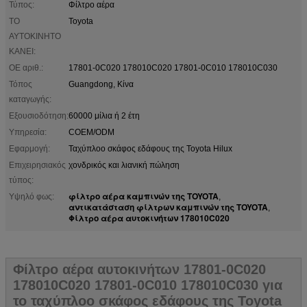
Τύπος:
Φίλτρο αέρα
ΤΟ
Toyota
ΑΥΤΟΚΙΝΗΤΟ
ΚΑΝΕΙ:
OE αριθ.:
17801-0C020 178010C020 17801-0C010 178010C030
Τόπος
Guangdong, Κίνα
καταγωγής:
Εξουσιοδότηση:
60000 μίλια ή 2 έτη
Υπηρεσία:
COEM/ODM
Εφαρμογή:
Ταχύπλοο σκάφος εδάφους της Toyota Hilux
Επιχειρησιακός
χονδρικός και λιανική πώληση
τύπος:
φίλτρο αέρα καμπινών της TOYOTA
Υψηλό φως:
,
αντικατάσταση φίλτρων καμπινών της TOYOTA
,
Φίλτρο αέρα αυτοκινήτων 178010C020
Φίλτρο αέρα αυτοκινήτων 17801-0C020
178010C020 17801-0C010 178010C030 για
το ταχύπλοο σκάφος εδάφους της Toyota